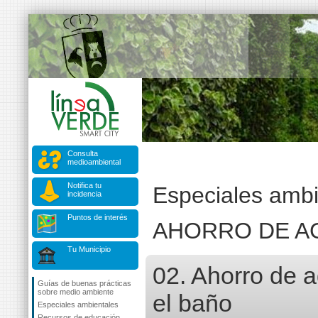
Consulta
medioambiental
Notifica tu
Especiales ambi
incidencia
Puntos de interés
AHORRO DE A
Tu Municipio
02. Ahorro de 
Guías de buenas prácticas
sobre medio ambiente
el baño
Especiales ambientales
Recursos de educación