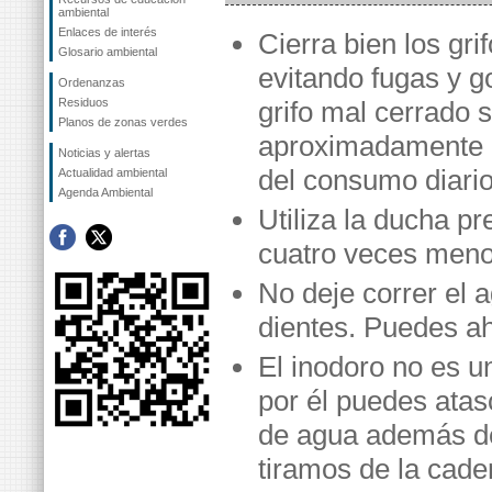
ambiental
Enlaces de interés
Cierra bien los grif
Glosario ambiental
evitando fugas y g
Ordenanzas
Residuos
grifo mal cerrado 
Planos de zonas verdes
aproximadamente 
Noticias y alertas
del consumo diario
Actualidad ambiental
Agenda Ambiental
Utiliza la ducha p
cuatro veces meno
No deje correr el a
dientes. Puedes ah
El inodoro no es 
por él puedes atas
de agua además de
tiramos de la cade