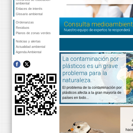
ambiental
Enlaces de interés
Glosario ambiental
Ordenanzas
Consulta medioambient
Residuos
Nuestro equipo de expertos te responderá
Planos de zonas verdes
Noticias y alertas
Actualidad ambiental
Agenda Ambiental
La contaminación por
plásticos es un grave
problema para la
naturaleza
El problema de la contaminación por
plásticos afecta a la gran mayoría de
países en todo...
hace