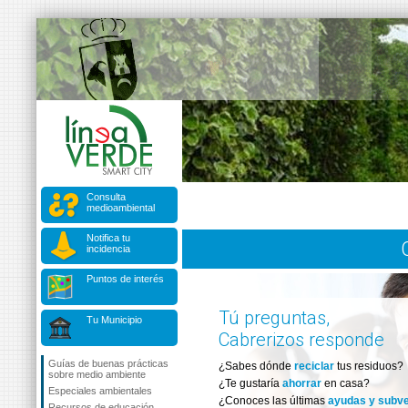
Consulta
medioambiental
Notifica tu
incidencia
Puntos de interés
Tú preguntas,
Tu Municipio
Cabrerizos responde
Guías de buenas prácticas
¿Sabes dónde
reciclar
tus residuos?
sobre medio ambiente
¿Te gustaría
ahorrar
en casa?
Especiales ambientales
¿Conoces las últimas
ayudas y subv
Recursos de educación