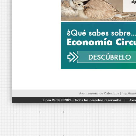
al
Ayuntamiento de Cabrerizos
|
http://ww
Línea Verde ® 2026 - Todos los derechos reservados
|
Avis